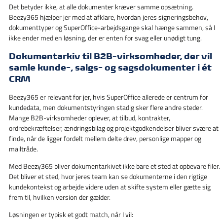
Det betyder ikke, at alle dokumenter kræver samme opsætning.
Beezy365 hjælper jer med at afklare, hvordan jeres signeringsbehov,
dokumenttyper og SuperOffice-arbejdsgange skal hænge sammen, så I
ikke ender med en løsning, der er enten for svag eller unødigt tung.
Dokumentarkiv til B2B-virksomheder, der vil
samle kunde-, salgs- og sagsdokumenter i ét
CRM
Beezy365 er relevant for jer, hvis SuperOffice allerede er centrum for
kundedata, men dokumentstyringen stadig sker flere andre steder.
Mange B2B-virksomheder oplever, at tilbud, kontrakter,
ordrebekræftelser, ændringsbilag og projektgodkendelser bliver svære at
finde, når de ligger fordelt mellem delte drev, personlige mapper og
mailtråde.
Med Beezy365 bliver dokumentarkivet ikke bare et sted at opbevare filer.
Det bliver et sted, hvor jeres team kan se dokumenterne i den rigtige
kundekontekst og arbejde videre uden at skifte system eller gætte sig
frem til, hvilken version der gælder.
Løsningen er typisk et godt match, når I vil: