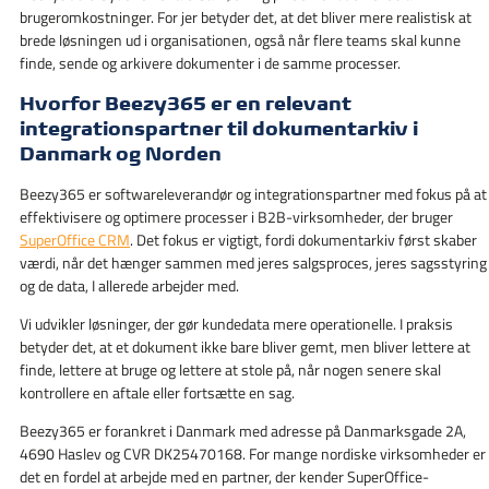
brugeromkostninger. For jer betyder det, at det bliver mere realistisk at
brede løsningen ud i organisationen, også når flere teams skal kunne
finde, sende og arkivere dokumenter i de samme processer.
Hvorfor Beezy365 er en relevant
integrationspartner til dokumentarkiv i
Danmark og Norden
Beezy365 er softwareleverandør og integrationspartner med fokus på at
effektivisere og optimere processer i B2B-virksomheder, der bruger
SuperOffice CRM
. Det fokus er vigtigt, fordi dokumentarkiv først skaber
værdi, når det hænger sammen med jeres salgsproces, jeres sagsstyring
og de data, I allerede arbejder med.
Vi udvikler løsninger, der gør kundedata mere operationelle. I praksis
betyder det, at et dokument ikke bare bliver gemt, men bliver lettere at
finde, lettere at bruge og lettere at stole på, når nogen senere skal
kontrollere en aftale eller fortsætte en sag.
Beezy365 er forankret i Danmark med adresse på Danmarksgade 2A,
4690 Haslev og CVR DK25470168. For mange nordiske virksomheder er
det en fordel at arbejde med en partner, der kender SuperOffice-