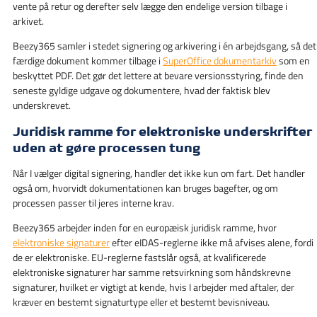
vente på retur og derefter selv lægge den endelige version tilbage i
arkivet.
Beezy365 samler i stedet signering og arkivering i én arbejdsgang, så det
færdige dokument kommer tilbage i
SuperOffice dokumentarkiv
som en
beskyttet PDF. Det gør det lettere at bevare versionsstyring, finde den
seneste gyldige udgave og dokumentere, hvad der faktisk blev
underskrevet.
Juridisk ramme for elektroniske underskrifter
uden at gøre processen tung
Når I vælger digital signering, handler det ikke kun om fart. Det handler
også om, hvorvidt dokumentationen kan bruges bagefter, og om
processen passer til jeres interne krav.
Beezy365 arbejder inden for en europæisk juridisk ramme, hvor
elektroniske signaturer
efter eIDAS-reglerne ikke må afvises alene, fordi
de er elektroniske. EU-reglerne fastslår også, at kvalificerede
elektroniske signaturer har samme retsvirkning som håndskrevne
signaturer, hvilket er vigtigt at kende, hvis I arbejder med aftaler, der
kræver en bestemt signaturtype eller et bestemt bevisniveau.