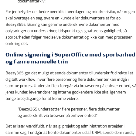
dokumentarkiv.”
For jer betyder det bedre overblik i hverdagen og mindre risiko, når nogen
skal overtage en sag, svare en kunde eller dokumentere et forløb.
Beezy365s løsning kan gemme underskrevne dokumenter med
oplysninger om underskriver, tidspunkt og signaturens gyldighed, så
sporbarheden følger med selve dokumentet og ikke kun med processen
omkring det.
Online signering i SuperOffice med sporbarhed
og færre manuelle trin
Beezy365 gør det muligt at sende dokumenter til underskrift direkte i et
digitalt workflow, hvor flere personer og flere dokumenter kan indgå i
samme proces. Underskriften foregår via browseren på enhver enhed, s
jeres kunder, leverandører og interne godkendere ikke skal igennem
tunge arbejdsgange for at komme videre.
“Beezy365 understøtter flere personer, flere dokumenter
og underskrift via browser på enhver enhed.”
Det er især værdifuldt, når salg, projekt og administration arbejder i
samme sag. I undgår at hente dokumenter ud af CRM, sende dem rundt,