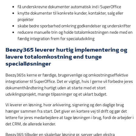
få underskrevne dokumenter automatisk ind i SuperOffice
knytte dokumenter til konkrete kunder, kontakter, salg eller
projekter
skabe bedre sporbarhed omkring godkendelser og underskrifter
reducere manuelle trin og holde totalomkostningen nede med en
færdig integration frem for specialudvikling
Beezy365 leverer hurtig implementering og
lavere totalomkostning end tunge
specialløsninger
Beezy365s kerne er færdige, brugervenlige og omkostningseffektive
integrationer til SuperOffice. Det er vigtigt, hvis I gerne vil forbedre jeres
dokumenthåndtering hurtigt uden at starte med et stort
udviklingsprojekt, mange tilpasninger og et uklart budget.
Vi leverer en løsning, hvor arkivering, signering og den daglige brug
hænger sammen fra start. Det giver en kortere vej til drift og gør det
lettere for jeres medarbejdere at tage løsningen i brug, fordi de arbejder i
det CRM, de allerede kender.
Beezy365 tilbyder en skalerbar løsning pr. server uden ekstra