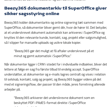
Beezy365 dokumentarkiv til SuperOffice giver
sikker sagsstyring online
Beezy365 kobler dokumentarkiv og online signering tæt sammen med
SuperOffice, så dokumenter bliver gemt dér, hvor de hører til. Det betyder,
at et underskrevet dokument automatisk kan arkiveres i SuperOffice og
knyttes til den relevante kunde, kontakt, sag, projekt eller salgsmulighed,
så I slipper for manuelle uploads og usikre lokale kopier.
“Beezy365 gør det muligt at få aftaler underskrevet på et
minut og gemt automatisk i SuperOffice.”
Når dokumenter ligger i CRM i stedet for i individuelle indbakker, bliver det
lettere at følge en sag fra første tilbud til endelig accept. SuperOffice
understøtter, at dokumenter og e-mails lagres centralt og vises i relation
til selskab, kontakt, salg og projekt, og Beezy365 bygger videre på det
med et signeringsflow, der passer til den måde, jeres forretning allerede
arbejder på.
“Beezy365 arkiverer det underskrevne dokument som en
beskyttet PDF i PAdES-format direkte i SuperOffice