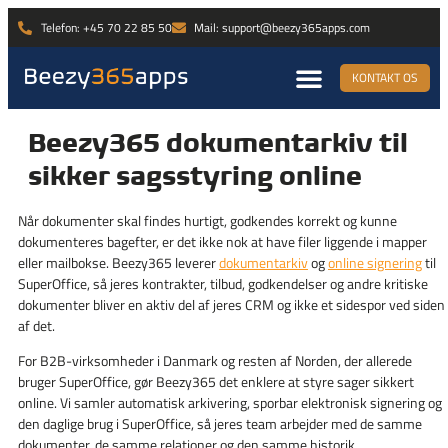
Telefon: +45 70 22 85 50
Mail: support@beezy365apps.com
KONTAKT OS
Beezy365 dokumentarkiv til
sikker sagsstyring online
Når dokumenter skal findes hurtigt, godkendes korrekt og kunne
dokumenteres bagefter, er det ikke nok at have filer liggende i mapper
eller mailbokse. Beezy365 leverer
dokumentarkiv
og
online signering
til
SuperOffice, så jeres kontrakter, tilbud, godkendelser og andre kritiske
dokumenter bliver en aktiv del af jeres CRM og ikke et sidespor ved siden
af det.
For B2B-virksomheder i Danmark og resten af Norden, der allerede
bruger SuperOffice, gør Beezy365 det enklere at styre sager sikkert
online. Vi samler automatisk arkivering, sporbar elektronisk signering og
den daglige brug i SuperOffice, så jeres team arbejder med de samme
dokumenter, de samme relationer og den samme historik.